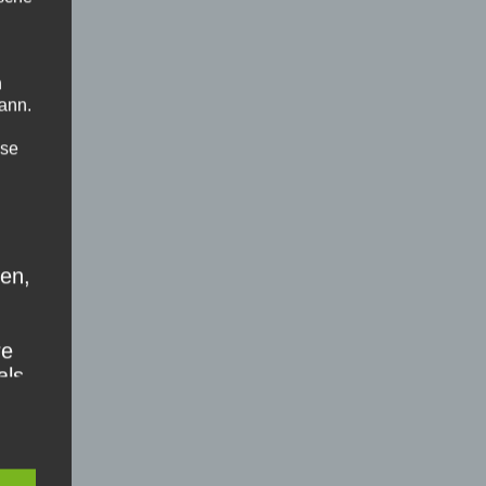
n
ann.
ise
ten,
re
als
,