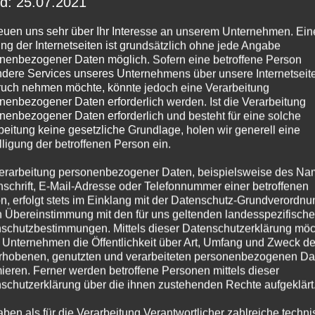
d: 25.07.2021
reuen uns sehr über Ihr Interesse an unserem Unternehmen. Ein
ng der Internetseiten ist grundsätzlich ohne jede Angabe
nenbezogener Daten möglich. Sofern eine betroffene Person
dere Services unseres Unternehmens über unsere Internetseite
uch nehmen möchte, könnte jedoch eine Verarbeitung
nenbezogener Daten erforderlich werden. Ist die Verarbeitung
nenbezogener Daten erforderlich und besteht für eine solche
beitung keine gesetzliche Grundlage, holen wir generell eine
lligung der betroffenen Person ein.
erarbeitung personenbezogener Daten, beispielsweise des Na
nschrift, E-Mail-Adresse oder Telefonnummer einer betroffenen
n, erfolgt stets im Einklang mit der Datenschutz-Grundverordnu
n Übereinstimmung mit den für uns geltenden landesspezifisch
schutzbestimmungen. Mittels dieser Datenschutzerklärung mö
 Unternehmen die Öffentlichkeit über Art, Umfang und Zweck de
rhobenen, genutzten und verarbeiteten personenbezogenen Da
mieren. Ferner werden betroffene Personen mittels dieser
schutzerklärung über die ihnen zustehenden Rechte aufgeklärt
aben als für die Verarbeitung Verantwortlicher zahlreiche techn