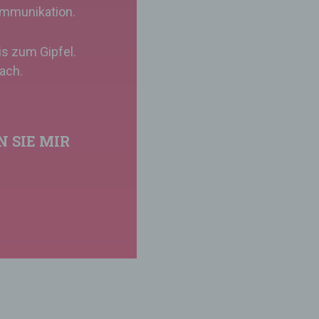
ommunikation.
ieser natürlichen Person sind, identifiziert werden
kann.
bis zum Gipfel.
fach.
b) betroffene Person
N SIE MIR
etroffene Person ist jede identifizierte oder
dentifizierbare natürliche Person, deren
personenbezogene Daten von dem für die Verarbei
Verantwortlichen verarbeitet werden.
c) Verarbeitung
erarbeitung ist jeder mit oder ohne Hilfe
automatisierter Verfahren ausgeführte Vorgang ode