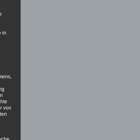
e
 in
mens,
ng
en
chte
r von
ten
.
ische