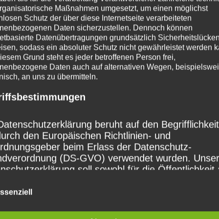
rganisatorische Maßnahmen umgesetzt, um einen möglichst
DPUN
nlosen Schutz der über diese Internetseite verarbeiteten
nenbezogenen Daten sicherzustellen. Dennoch können
netbasierte Datenübertragungen grundsätzlich Sicherheitslücke
isen, sodass ein absoluter Schutz nicht gewährleistet werden k
RAUCH
iesem Grund steht es jeder betroffenen Person frei,
ter)
nenbezogene Daten auch auf alternativen Wegen, beispielswe
onisch, an uns zu übermitteln.
riffsbestimmungen
e
ieser Fähigkeit
Datenschutzerklärung beruht auf den Begrifflichkei
 ich mich auf
durch den Europäischen Richtlinien- und
rsten Gipfel,
rdnungsgeber beim Erlass der Datenschutz-
ar ein
dverordnung (DS-GVO) verwendet wurden. Unse
hlossenes
nschutzerklärung soll sowohl für die Öffentlichkeit 
 für unsere Kunden und Geschäftspartner einfach
ssenschafts-
ar und verständlich sein. Um dies zu gewährleisten
ssenziell
kanistik-
ten wir vorab die verwendeten Begrifflichkeiten
-Friedrich-
utern.