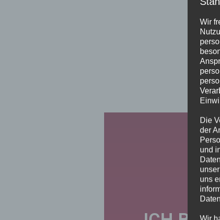
Stan
Wir f
Nutzu
perso
beson
Anspr
perso
perso
Verar
Einwi
Die V
der A
Perso
und i
Daten
unser
uns e
infor
Daten
ICH BIN
Wir h